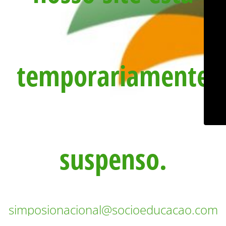
temporariamente
suspenso.
simposionacional@socioeducacao.com